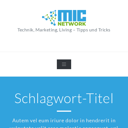
Zum
Inhalt
springen
Technik, Marketing, Living – Tipps und Tricks
Schlagwort-Titel
Autem vel eum iriure dolor in hendrerit in