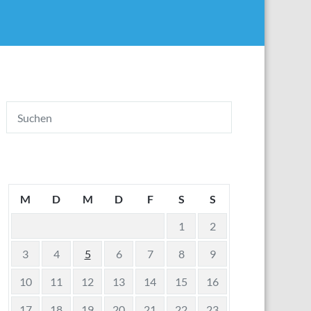
M
D
M
D
F
S
S
1
2
3
4
5
6
7
8
9
10
11
12
13
14
15
16
17
18
19
20
21
22
23