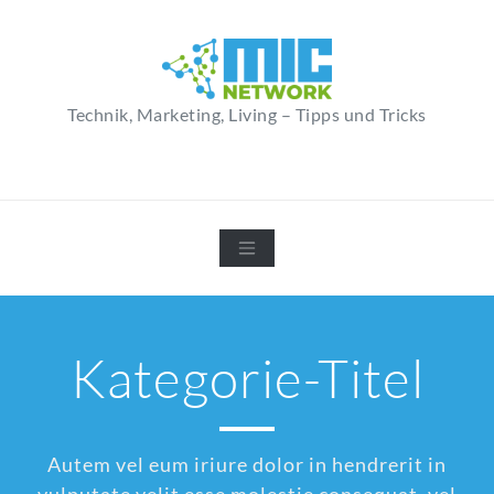
Zum
Inhalt
springen
Technik, Marketing, Living – Tipps und Tricks
Kategorie-Titel
Autem vel eum iriure dolor in hendrerit in