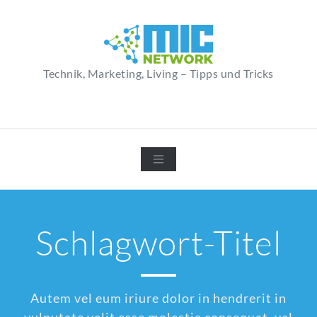
Zum
Inhalt
springen
Technik, Marketing, Living – Tipps und Tricks
Schlagwort-Titel
Autem vel eum iriure dolor in hendrerit in