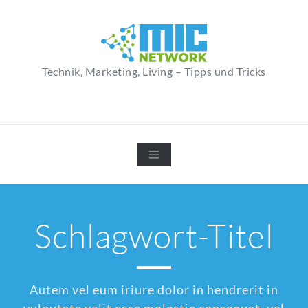
Zum
Inhalt
springen
Technik, Marketing, Living – Tipps und Tricks
Schlagwort-Titel
Autem vel eum iriure dolor in hendrerit in