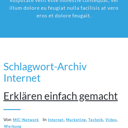
vulputate velit esse molestie consequat, vel
illum dolore eu feugiat nulla facilisis at vero
eros et dolore feugait.
Schlagwort-Archiv
Internet
Erklären einfach gemacht
Von
In
,
,
,
,
MIC-Network
Internet
Marketing
Technik
Video
Werbung