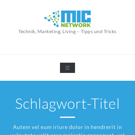
Zum
Inhalt
springen
Technik, Marketing, Living – Tipps und Tricks
Schlagwort-Titel
Autem vel eum iriure dolor in hendrerit in