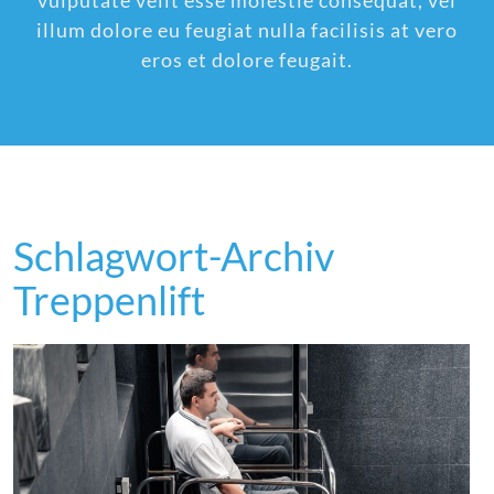
vulputate velit esse molestie consequat, vel
illum dolore eu feugiat nulla facilisis at vero
eros et dolore feugait.
Schlagwort-Archiv
Treppenlift