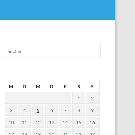
M
D
M
D
F
S
S
1
2
3
4
5
6
7
8
9
10
11
12
13
14
15
16
17
18
19
20
21
22
23