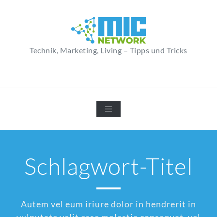
Zum
Inhalt
springen
Technik, Marketing, Living – Tipps und Tricks
Schlagwort-Titel
Autem vel eum iriure dolor in hendrerit in