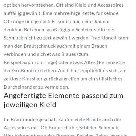
optisch hervorstechen. Oft sind Kleid und Accessoires
auffällig gewählt. Eine
mehrreihige
Kette, funkelnde
Ohrringe und je nach Frisur ist auch ein Diadem
denkbar. Bei einem großzügigen Schleier sollte der
Schmuck nicht zu zart gewählt werden. Traditionell kann
man den
Brautschmuck
auch mit einem Brauch
verbinden und sich etwas Blaues (zum
Beispiel
Saphirohrringe
) oder etwas Altes (Perlenkette
der Großmutter) leihen. Auch hier empfiehlt es sich, auf
zeitlose Klassiker zurückzugreifen um ein stilistisches
Durcheinander zu vermeiden.
Angefertigte Elemente passend zum
jeweiligen Kleid
Im
Brautmodengeschäft
kaufen viele Bräute auch die
Accessoires mit. Ob
Brautschuhe
, Schleier, Schmuck.
Hier bekommt man das
Rundum-Sorglos-Paket
. Wer als