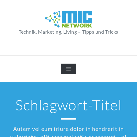
Zum
Inhalt
springen
Technik, Marketing, Living – Tipps und Tricks
Schlagwort-Titel
Autem vel eum iriure dolor in hendrerit in