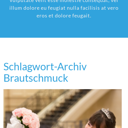
vulputate velit esse molestie consequat, vel
illum dolore eu feugiat nulla facilisis at vero
eros et dolore feugait.
Schlagwort-Archiv
Brautschmuck