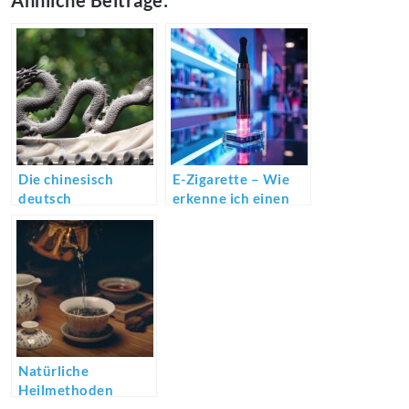
Ähnliche Beiträge:
Die chinesisch
E-Zigarette – Wie
deutsch
erkenne ich einen
Übersetzung
seriösen
Fachhändler?
Natürliche
Heilmethoden