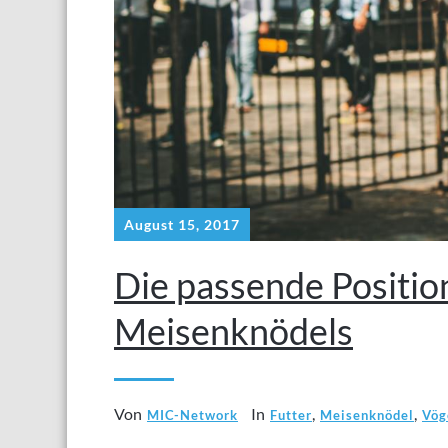
August 15, 2017
Die passende Positio
Meisenknödels
Von
In
,
,
MIC-Network
Futter
Meisenknödel
Vög