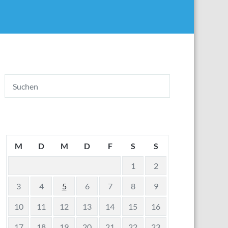
M
D
M
D
F
S
S
1
2
3
4
5
6
7
8
9
10
11
12
13
14
15
16
17
18
19
20
21
22
23