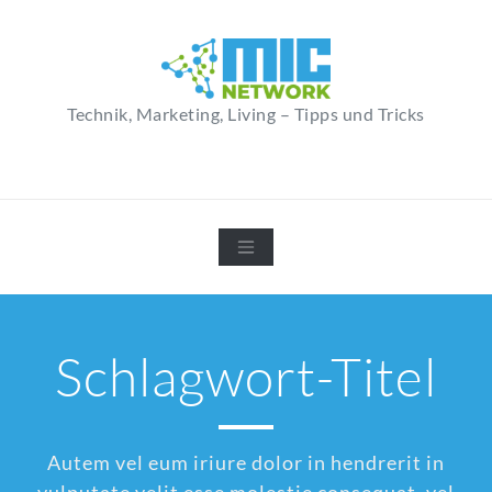
Zum
Inhalt
springen
Technik, Marketing, Living – Tipps und Tricks
Schlagwort-Titel
Autem vel eum iriure dolor in hendrerit in