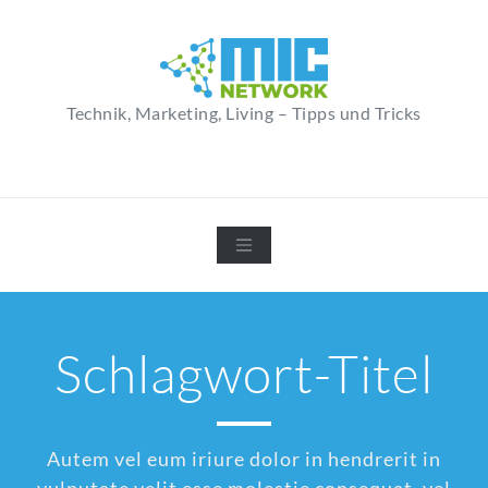
Zum
Inhalt
springen
Technik, Marketing, Living – Tipps und Tricks
Schlagwort-Titel
Autem vel eum iriure dolor in hendrerit in