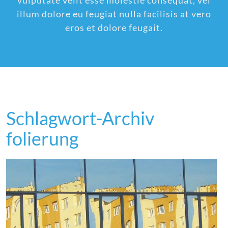
vulputate velit esse molestie consequat, vel
illum dolore eu feugiat nulla facilisis at vero
eros et dolore feugait.
Schlagwort-Archiv
folierung