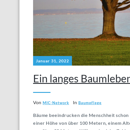
Januar 31, 2022
Ein langes Baumlebe
Von
In
MIC-Network
Baumpflege
Bäume beeindrucken die Menschheit schon se
einer Höhe von über 100 Metern, einem Alt