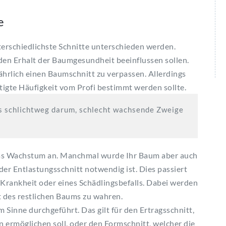
e
erschiedlichste Schnitte unterschieden werden.
den Erhalt der
Baumgesundheit
beeinflussen sollen.
ährlich einen
Baumschnitt
zu verpassen. Allerdings
tigte Häufigkeit vom Profi bestimmt werden sollte.
s schlichtweg darum, schlecht wachsende Zweige
 das Wachstum an. Manchmal wurde Ihr Baum aber auch
 der
Entlastungsschnitt
notwendig ist. Dies passiert
 Krankheit oder eines
Schädlingsbefalls
. Dabei werden
t des restlichen Baums zu wahren.
m Sinne durchgeführt. Das gilt für den
Ertragsschnitt
,
 ermöglichen soll, oder den
Formschnitt
, welcher die