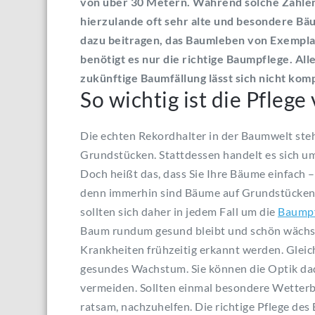
von über 30 Metern. Während solche Zahlen 
hierzulande oft sehr alte und besondere B
dazu beitragen, das
Baumleben
von Exemplar
benötigt es nur die richtige
Baumpflege
. Al
zukünftige
Baumfällung
lässt sich nicht kom
So wichtig ist die Pfleg
Die echten Rekordhalter in der
Baumwelt
steh
Grundstücken. Stattdessen handelt es sich um 
Doch heißt das, dass Sie Ihre Bäume einfach –
denn immerhin sind Bäume auf Grundstücken e
sollten sich daher in jedem Fall um die
Baumpf
Baum rundum gesund bleibt und schön wächs
Krankheiten frühzeitig erkannt werden. Gleich
gesundes Wachstum. Sie können die Optik dad
vermeiden. Sollten einmal besondere Wetterb
ratsam,
nachzuhelfen
. Die richtige Pflege de