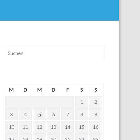
M
D
M
D
F
S
S
1
2
3
4
5
6
7
8
9
10
11
12
13
14
15
16
17
18
19
20
21
22
23