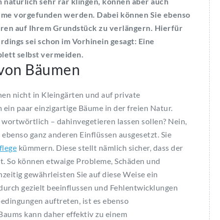
natürlich sehr rar klingen, können aber auch
äume vorgefunden werden. Dabei können Sie ebenso
en auf Ihrem Grundstück zu verlängern. Hierfür
lerdings sei schon im Vorhinein gesagt: Eine
plett selbst vermeiden.
e von Bäumen
en nicht in Kleingärten und auf private
ein paar einzigartige Bäume in der freien Natur.
 wortwörtlich – dahinvegetieren lassen sollen? Nein,
benso ganz anderen Einflüssen ausgesetzt. Sie
lege
kümmern. Diese stellt nämlich sicher, dass der
t. So können etwaige Probleme, Schäden und
zeitig gewährleisten Sie auf diese Weise ein
urch gezielt beeinflussen und Fehlentwicklungen
edingungen auftreten, ist es ebenso
s Baums kann daher effektiv zu einem