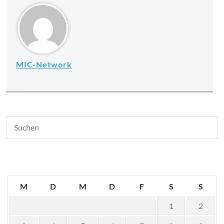
MIC-Network
M
D
M
D
F
S
S
1
2