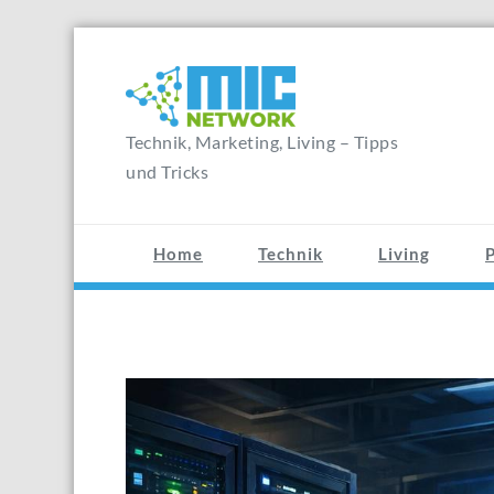
Zum
Inhalt
springen
Technik, Marketing, Living – Tipps
und Tricks
Home
Technik
Living