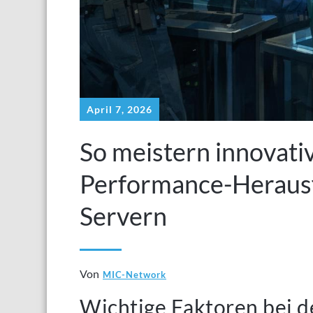
April 7, 2026
So meistern innovati
Performance-Herausf
Servern
Von
MIC-Network
Wichtige Faktoren bei d