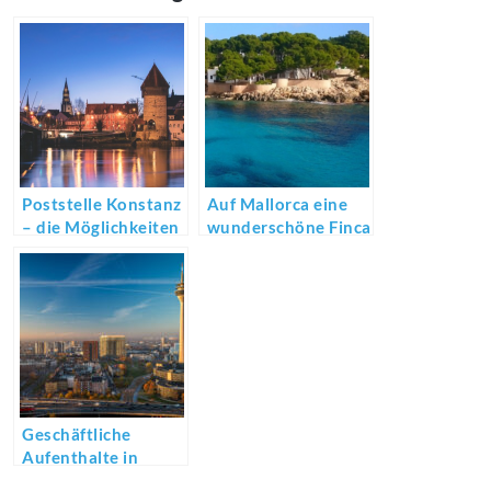
Poststelle Konstanz
Auf Mallorca eine
– die Möglichkeiten
wunderschöne Finca
sind facettenreich
Kaufen
Geschäftliche
Aufenthalte in
Düsseldorf