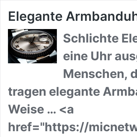
Elegante Armbandu
Schlichte El
eine Uhr au
Menschen, di
tragen elegante Armb
Weise … <a
href="https://micnet